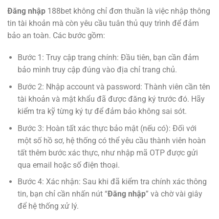
Đăng nhập
188bet không chỉ đơn thuần là việc nhập thông
tin tài khoản mà còn yêu cầu tuân thủ quy trình để đảm
bảo an toàn. Các bước gồm:
Bước 1: Truy cập trang chính: Đầu tiên, bạn cần đảm
bảo mình truy cập đúng vào địa chỉ trang chủ.
Bước 2: Nhập account và password: Thành viên cần tên
tài khoản và mật khẩu đã được đăng ký trước đó. Hãy
kiểm tra kỹ từng ký tự để đảm bảo không sai sót.
Bước 3: Hoàn tất xác thực bảo mật (nếu có): Đối với
một số hồ sơ, hệ thống có thể yêu cầu thành viên hoàn
tất thêm bước xác thực, như nhập mã OTP được gửi
qua email hoặc số điện thoại.
Bước 4: Xác nhận: Sau khi đã kiểm tra chính xác thông
tin, bạn chỉ cần nhấn nút “
Đăng nhập
” và chờ vài giây
để hệ thống xử lý.