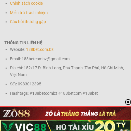
Chính sách cookie
Miễn trừ trách nhiệm
Câu hỏi thường gặp
THÔNG TIN LIÊN HỆ
Website:
188bet.com.bz
Email:
188betcombz@gmail.com
Địa chỉ:
152/17 Đ. Bình Long, Phú Thạnh, Tân Phú, Hồ Chí Minh,
Việt Nam
Sđt:
0983012395
Hashtags: #188betcombz #188betcom #188bet
Copyright 2026 ©
188bet.com.bz