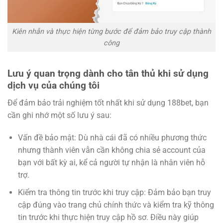
Kiên nhẫn và thực hiện từng bước để đảm bảo truy cập thành
công
Lưu ý quan trọng dành cho tân thủ khi sử dụng
dịch vụ của chúng tôi
Để đảm bảo trải nghiệm tốt nhất khi sử dụng 188bet, bạn
cần ghi nhớ một số lưu ý sau:
Vấn đề bảo mật: Dù nhà cái đã có nhiều phương thức
nhưng thành viên vẫn cần không chia sẻ account của
bạn với bất kỳ ai, kể cả người tự nhận là nhân viên hỗ
trợ.
Kiểm tra thông tin trước khi truy cập: Đảm bảo bạn truy
cập đúng vào trang chủ chính thức và kiểm tra kỹ thông
tin trước khi thực hiện truy cập hồ sơ. Điều này giúp