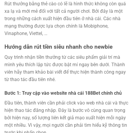
Rút thưởng bằng thẻ cào có lẽ là hình thức không còn quá
xa lạ và mới mẻ đối với tất cả người chơi. Bởi đây là một
trong những cách xuất hiện đầu tiên ở nhà cái. Các nhà
mạng thường được lựa chọn chính là Mobiphone,
Vinaphone, Viettel, …
Hướng dẫn rút tiền siêu nhanh cho newbie
Quy trình nhận tiền thưởng từ các siêu phẩm giải trí mà
mình yêu thích lập tức được bật mí ngay bên dưới. Thành
viên hãy tham khảo bài viết để thực hiện thành công ngay
từ thao tác đầu tiên nhé.
Bước 1: Truy cập vào website nhà cái 188Bet chính chủ
Đầu tiên, thành viên cần phải click vào web nhà cái và thực
hiện thao tác đăng nhập. Đây là bước vô cùng quan trọng
bởi hiện nay, số lượng liên kết giả mạo xuất hiện mỗi ngày
một nhiều. Vì vậy, mọi người cần phải tìm hiểu kỹ thông tin
trước khi nhấn chọn.