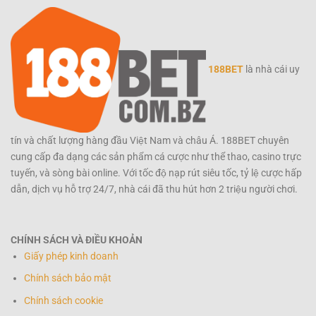
188BET
là nhà cái uy
tín và chất lượng hàng đầu Việt Nam và châu Á. 188BET chuyên
cung cấp đa dạng các sản phẩm cá cược như thể thao, casino trực
tuyến, và sòng bài online. Với tốc độ nạp rút siêu tốc, tỷ lệ cược hấp
dẫn, dịch vụ hỗ trợ 24/7, nhà cái đã thu hút hơn 2 triệu người chơi.
CHÍNH SÁCH VÀ ĐIỀU KHOẢN
Giấy phép kinh doanh
Chính sách bảo mật
Chính sách cookie