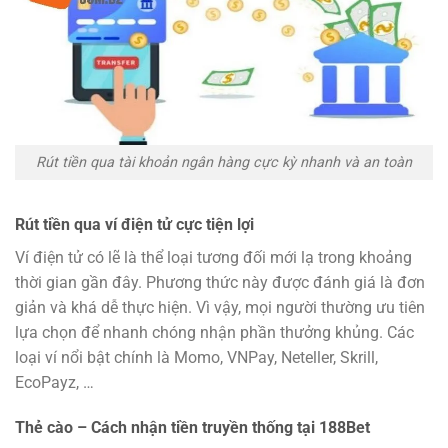
Rút tiền qua tài khoản ngân hàng cực kỳ nhanh và an toàn
Rút tiền qua ví điện tử cực tiện lợi
Ví điện tử có lẽ là thể loại tương đối mới lạ trong khoảng
thời gian gần đây. Phương thức này được đánh giá là đơn
giản và khá dễ thực hiện. Vì vậy, mọi người thường ưu tiên
lựa chọn để nhanh chóng nhận phần thưởng khủng. Các
loại ví nổi bật chính là Momo, VNPay, Neteller, Skrill,
EcoPayz, …
Thẻ cào – Cách nhận tiền truyền thống tại 188Bet