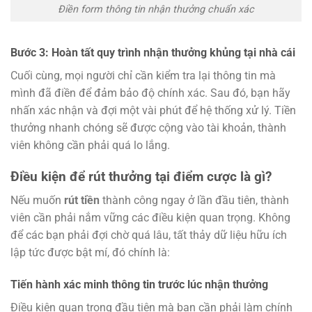
Điền form thông tin nhận thưởng chuẩn xác
Bước 3: Hoàn tất quy trình nhận thưởng khủng tại nhà cái
Cuối cùng, mọi người chỉ cần kiểm tra lại thông tin mà
mình đã điền để đảm bảo độ chính xác. Sau đó, bạn hãy
nhấn xác nhận và đợi một vài phút để hệ thống xử lý. Tiền
thưởng nhanh chóng sẽ được cộng vào tài khoản, thành
viên không cần phải quá lo lắng
.
Điều kiện để rút thưởng tại điểm cược là gì?
Nếu muốn
rút tiền
thành công ngay ở lần đầu tiên, thành
viên cần phải nắm vững các điều kiện quan trọng. Không
để các bạn phải đợi chờ quá lâu, tất thảy dữ liệu hữu ích
lập tức được bật mí, đó chính là:
Tiến hành xác minh thông tin trước lúc nhận thưởng
Điều kiện quan trọng đầu tiên mà bạn cần phải làm chính